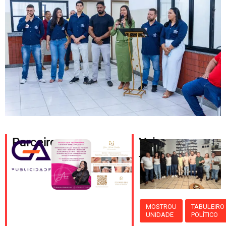
Parceiros
Veja
também
MOSTROU
TABULEIRO
UNIDADE
POLÍTICO