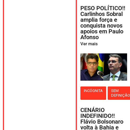
PESO POLÍTICO‼️
Carlinhos Sobral
amplia força e
conquista novos
apoios em Paulo
Afonso
Ver mais
INCÓGNITA
SEM
DEFINIÇÃ
CENÁRIO
INDEFINIDO‼️
Flávio Bolsonaro
volta à Bahia e