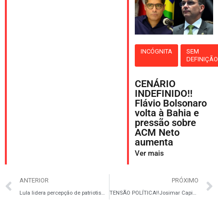
INCÓGNITA
SEM
DEFINIÇÃ
CENÁRIO
INDEFINIDO‼️
Flávio Bolsonaro
volta à Bahia e
pressão sobre
ACM Neto
aumenta
Ver mais
ANTERIOR
PRÓXIMO
Lula lidera percepção de patriotismo em meio a debate sobre tarifas dos EUA, diz Quaest
TENSÃO POLÍTICA‼️Josimar Capixaba reage a acusações e aponta tentativa de desgaste político na cidade