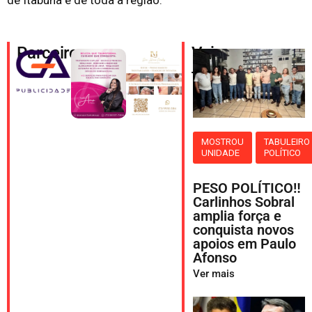
de Itabuna e de toda a região.
Parceiros
Veja
também
MOSTROU
TABULEIRO
UNIDADE
POLÍTICO
PESO POLÍTICO‼️
Carlinhos Sobral
amplia força e
conquista novos
apoios em Paulo
Afonso
Ver mais