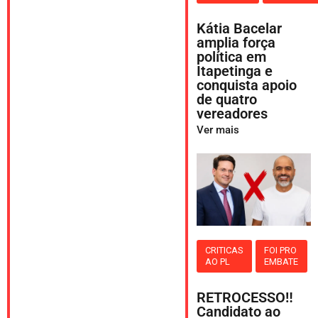
Kátia Bacelar
amplia força
política em
Itapetinga e
conquista apoio
de quatro
vereadores
Ver mais
CRITICAS
FOI PRO
AO PL
EMBATE
RETROCESSO‼️
Candidato ao