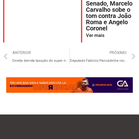
Senado, Marcelo
Carvalho sobe o
tom contra João
Roma e Angelo
Coronel
Ver mais
ANTERIOR
PRÓXIMO
Direita derrota taxação de super ricos e mantém bilionários isentos
Deputado Fabrício Pancadinha recebe vereadora Lusiane da Saúde e reforça apoio a Itajuípe