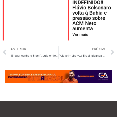
INDEFINIDO‼️
Flávio Bolsonaro
volta à Bahia e
pressão sobre
ACM Neto
aumenta
Ver mais
ANTERIOR
PRÓXIMO
‘É jogar contra o Brasil”, Lula critica decisão da Câmara que impede MP da taxação dos super ricos
Pela primeira vez, Brasil alcança marca de 7 milhões de turistas estrangeiros