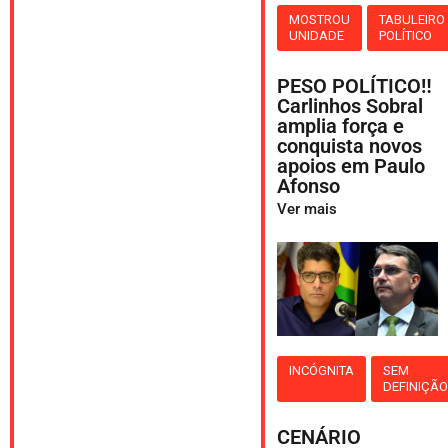
MOSTROU
TABULEIRO
UNIDADE
POLÍTICO
PESO POLÍTICO‼️
Carlinhos Sobral
amplia força e
conquista novos
apoios em Paulo
Afonso
Ver mais
INCÓGNITA
SEM
DEFINIÇÃ
CENÁRIO