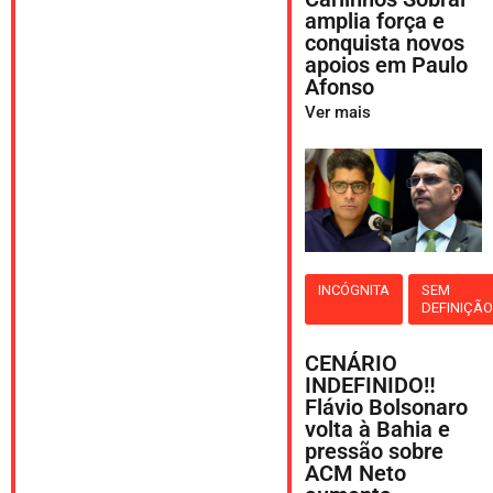
amplia força e
conquista novos
apoios em Paulo
Afonso
Ver mais
INCÓGNITA
SEM
DEFINIÇÃ
CENÁRIO
INDEFINIDO‼️
Flávio Bolsonaro
volta à Bahia e
pressão sobre
ACM Neto