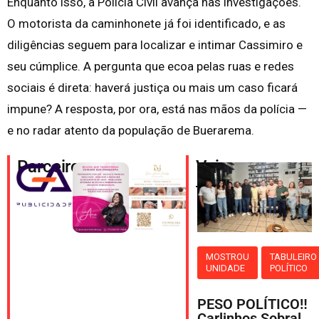
Enquanto isso, a Polícia Civil avança nas investigações.
O motorista da caminhonete já foi identificado, e as
diligências seguem para localizar e intimar Cassimiro e
seu cúmplice. A pergunta que ecoa pelas ruas e redes
sociais é direta: haverá justiça ou mais um caso ficará
impune? A resposta, por ora, está nas mãos da polícia —
e no radar atento da população de Buerarema.
Parceiros
Veja
também
MOSTROU
TABULEIRO
UNIDADE
POLÍTICO
PESO POLÍTICO‼️
Carlinhos Sobral