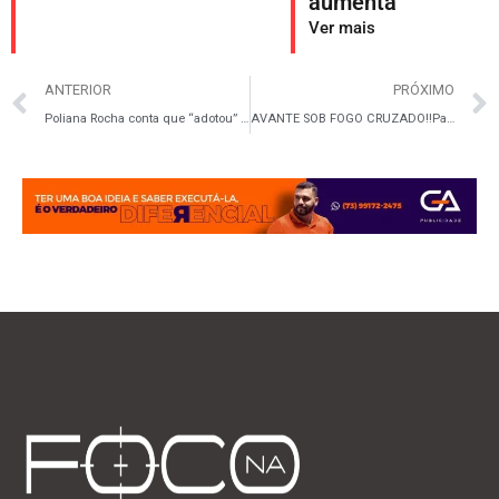
aumenta
Ver mais
ANTERIOR
PRÓXIMO
Poliana Rocha conta que “adotou” jovem em Ilhéus para brincar com Zé Felipe e depois o devolveu
AVANTE SOB FOGO CRUZADO‼️Partido é acusado de fraude com candidatura feminina fictícia!