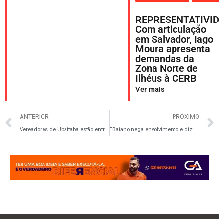
REPRESENTATIVID
Com articulação
em Salvador, Iago
Moura apresenta
demandas da
Zona Norte de
Ilhéus à CERB
Ver mais
ANTERIOR
PRÓXIMO
Vereadores de Ubaitaba estão entre os investigados por tráfico e lavagem de dinheiro
“Baiano nega envolvimento e diz: ‘Nunca fui ao Rio’”