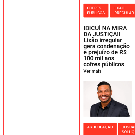
COFRES
LIXÃO
PÚBLICOS
IRREGULAR
IBICUÍ NA MIRA
DA JUSTIÇA‼️
Lixão irregular
gera condenação
e prejuízo de R$
100 mil aos
cofres públicos
Ver mais
ARTICULAÇÃO
BUSCA
SOLUÇ