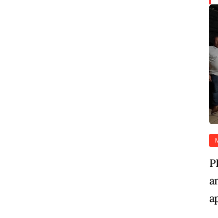
P
a
a