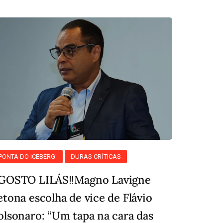
'PONTA DO ICEBERG'
DURAS CRÍTICAS
GOSTO LILÁS‼️Magno Lavigne
etona escolha de vice de Flávio
olsonaro: “Um tapa na cara das