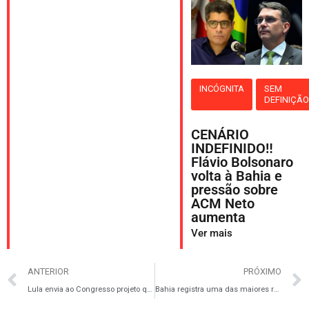
INCÓGNITA
SEM
DEFINIÇÃ
CENÁRIO
INDEFINIDO‼️
Flávio Bolsonaro
volta à Bahia e
pressão sobre
ACM Neto
aumenta
Ver mais
ANTERIOR
PRÓXIMO
Lula envia ao Congresso projeto que permite reajuste salarial de policiais
Bahia registra uma das maiores reduções de homicídios da década e bloqueia R$ 6,5 bilhões do crime organizado