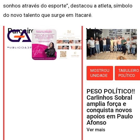
sonhos através do esporte”, destacou a atleta, símbolo
do novo talento que surge em Itacaré.
Parceiros
Veja
também
MOSTROU
TABULEIRO
UNIDADE
POLÍTICO
PESO POLÍTICO‼️
Carlinhos Sobral
amplia força e
conquista novos
apoios em Paulo
Afonso
Ver mais