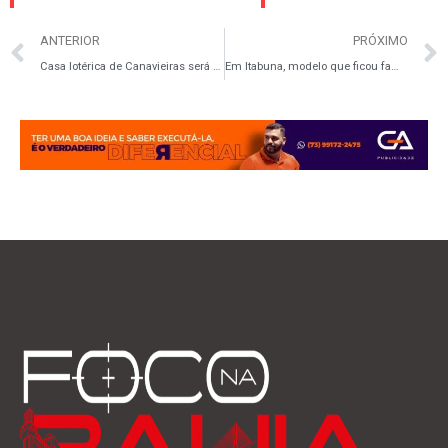
ANTERIOR
PRÓXIMO
Casa lotérica de Canavieiras será reaberta após anos fechada e anima moradores
Em Itabuna, modelo que ficou famosa por caso com Vini Jr. foi baleada na cabeça durante sequestro