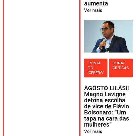
aumenta
Ver mais
'PONTA
DURAS
DO
CRÍTICAS
ICEBERG'
AGOSTO LILÁS‼️
Magno Lavigne
detona escolha
de vice de Flávio
Bolsonaro: “Um
tapa na cara das
mulheres”
Ver mais