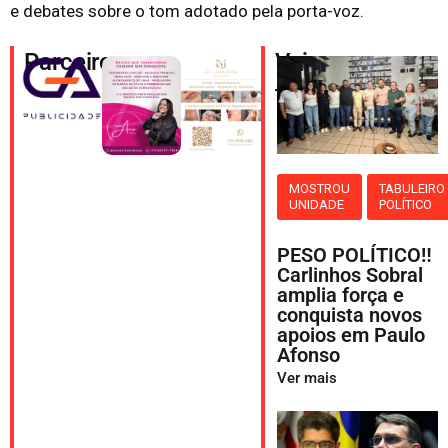
e debates sobre o tom adotado pela porta-voz.
Parceiros
Veja
também
MOSTROU
TABULEIRO
UNIDADE
POLÍTICO
PESO POLÍTICO‼️
Carlinhos Sobral
amplia força e
conquista novos
apoios em Paulo
Afonso
Ver mais