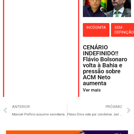
INCÓGNITA
SEM
DEFINIÇÃ
CENÁRIO
INDEFINIDO‼️
Flávio Bolsonaro
volta à Bahia e
pressão sobre
ACM Neto
aumenta
Ver mais
ANTERIOR
PRÓXIMO
Manoel Porfírio assume secretaria-geral do PT Bahia e fortalece protagonismo de Itabuna
Flávio Dino vota por condenar Jair Bolsonaro e demais réus