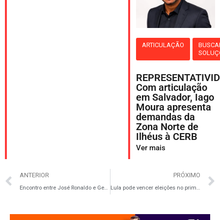
ARTICULAÇÃO
BUSCA
SOLUÇ
REPRESENTATIVID
Com articulação
em Salvador, Iago
Moura apresenta
demandas da
Zona Norte de
Ilhéus à CERB
Ver mais
ANTERIOR
PRÓXIMO
Encontro entre José Ronaldo e Geddel reacende rumores de mudança política em Feira
Lula pode vencer eleições no primeiro turno, aponta Atlas Bloomberg