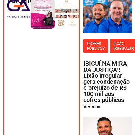
Parceiros
Veja
também
COFRES
LIXÃO
PÚBLICOS
IRREGULAR
IBICUÍ NA MIRA
DA JUSTIÇA‼️
Lixão irregular
gera condenação
e prejuízo de R$
100 mil aos
cofres públicos
Ver mais