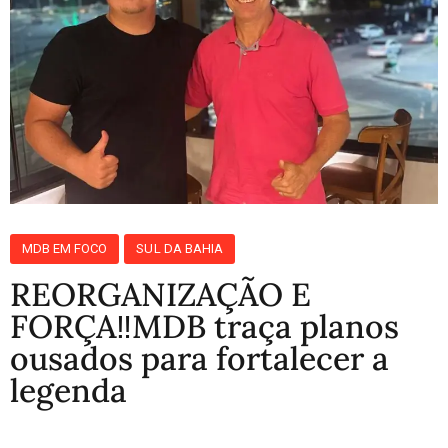
MDB EM FOCO
SUL DA BAHIA
REORGANIZAÇÃO E
FORÇA‼️MDB traça planos
ousados para fortalecer a
legenda