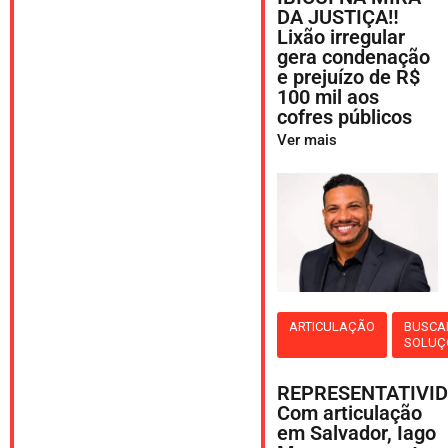
DA JUSTIÇA‼️
Lixão irregular
gera condenação
e prejuízo de R$
100 mil aos
cofres públicos
Ver mais
ARTICULAÇÃO
BUSCA
SOLUÇ
REPRESENTATIVID
Com articulação
em Salvador, Iago