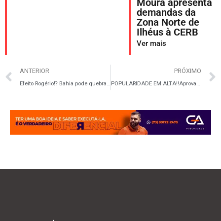
Moura apresenta
demandas da
Zona Norte de
Ilhéus à CERB
Ver mais
ANTERIOR
PRÓXIMO
Efeito Rogério⁉️ Bahia pode quebrar recorde histórico caso vença o Vasco pelo Brasileirão
POPULARIDADE EM ALTA‼️Aprovação de 80% destaca força da gestão de Bambu e Thalita em Floresta Azul