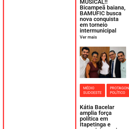
MUSICAL‼️
Bicampeã baiana,
BAMUFIC busca
nova conquista
em torneio
intermunicipal
Ver mais
MÉDIO
PROTAGON
SUDOESTE
POLÍTICO
Kátia Bacelar
amplia força
política em
Itapetinga e