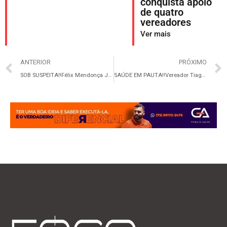
conquista apoio
de quatro
vereadores
Ver mais
ANTERIOR
PRÓXIMO
SOB SUSPEITA‼️Félix Mendonça Júnior entra na mira do STF em nova fase da Operação Overclean
SAÚDE EM PAUTA‼️Vereador Tiago Medrado destina R$ 174 mil para fortalecer o Tratamento Fora do Domicílio