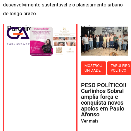
desenvolvimento sustentável e o planejamento urbano
de longo prazo.
Parceiros
Veja
também
MOSTROU
TABULEIRO
UNIDADE
POLÍTICO
PESO POLÍTICO‼️
Carlinhos Sobral
amplia força e
conquista novos
apoios em Paulo
Afonso
Ver mais