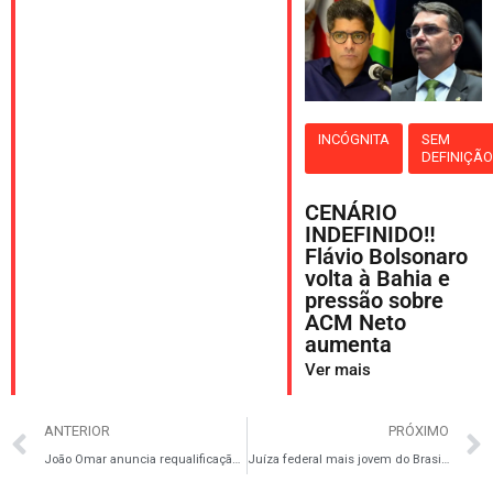
INCÓGNITA
SEM
DEFINIÇÃ
CENÁRIO
INDEFINIDO‼️
Flávio Bolsonaro
volta à Bahia e
pressão sobre
ACM Neto
aumenta
Ver mais
ANTERIOR
PRÓXIMO
João Omar anuncia requalificação do pronto-socorro do Hospital de Base de Itabuna
Juíza federal mais jovem do Brasil inicia atuação em Ilhéus