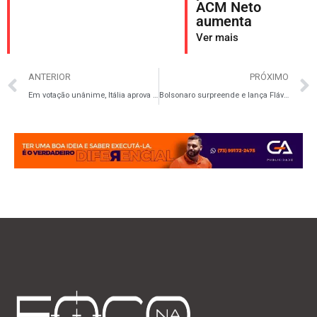
ACM Neto
aumenta
Ver mais
ANTERIOR
PRÓXIMO
Em votação unânime, Itália aprova prisão perpétua para o crime de feminicídio
Bolsonaro surpreende e lança Flávio como seu “herdeiro” na disputa presidencial de 2026