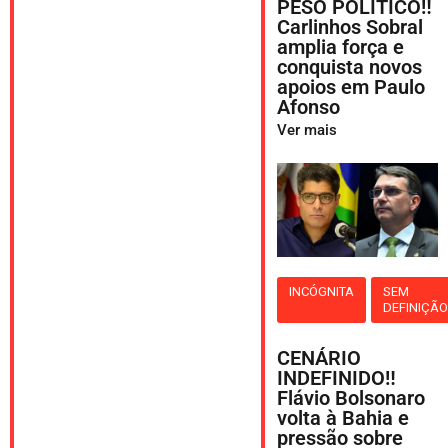
PESO POLÍTICO‼️
Carlinhos Sobral
amplia força e
conquista novos
apoios em Paulo
Afonso
Ver mais
INCÓGNITA
SEM
DEFINIÇÃ
CENÁRIO
INDEFINIDO‼️
Flávio Bolsonaro
volta à Bahia e
pressão sobre