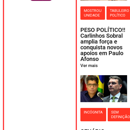
MOSTROU
TABULEIRO
UNIDADE
POLÍTICO
PESO POLÍTICO‼️
Carlinhos Sobral
amplia força e
conquista novos
apoios em Paulo
Afonso
Ver mais
INCÓGNITA
SEM
DEFINIÇÃ