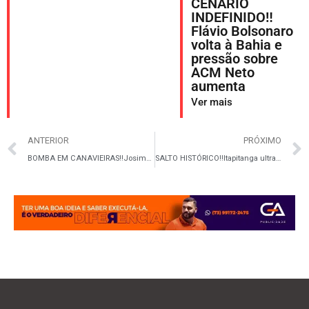
CENÁRIO
INDEFINIDO‼️
Flávio Bolsonaro
volta à Bahia e
pressão sobre
ACM Neto
aumenta
Ver mais
ANTERIOR
PRÓXIMO
BOMBA EM CANAVIEIRAS‼️Josimar Capixaba questiona contratos e desafia gestão a explicar gastos milionários
SALTO HISTÓRICO‼️Itapitanga ultrapassa meta e cresce na alfabetização de crianças