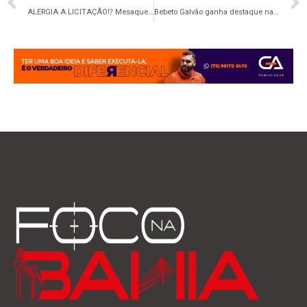
ALERGIA A LICITAÇÃO⁉️ Mesaque Soares desafia Valderico Júnior e eleva tensão sobre licitação do transporte público em Ilhéus
Bebeto Galvão ganha destaque na articulação de investimento de R$ 120 milhões no Porto de Ilhéus