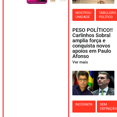
MOSTROU
TABULEIRO
UNIDADE
POLÍTICO
PESO POLÍTICO‼️
Carlinhos Sobral
amplia força e
conquista novos
apoios em Paulo
Afonso
Ver mais
INCÓGNITA
SEM
DEFINIÇÃ