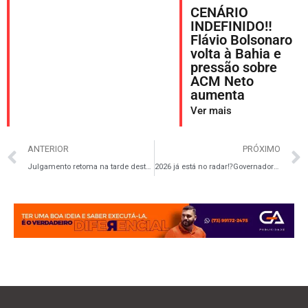
CENÁRIO
INDEFINIDO‼️
Flávio Bolsonaro
volta à Bahia e
pressão sobre
ACM Neto
aumenta
Ver mais
ANTERIOR
PRÓXIMO
Julgamento retoma na tarde desta quinta com voto decisivo de Cármen Lúcia
2026 já está no radar⁉️Governadores articulam frente única contra Lula