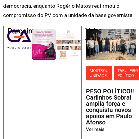
democracia, enquanto Rogério Matos reafirmou o
compromisso do PV com a unidade da base governista.
Parceiros
Veja
também
MOSTROU
TABULEIRO
UNIDADE
POLÍTICO
PESO POLÍTICO‼️
Carlinhos Sobral
amplia força e
conquista novos
apoios em Paulo
Afonso
Ver mais