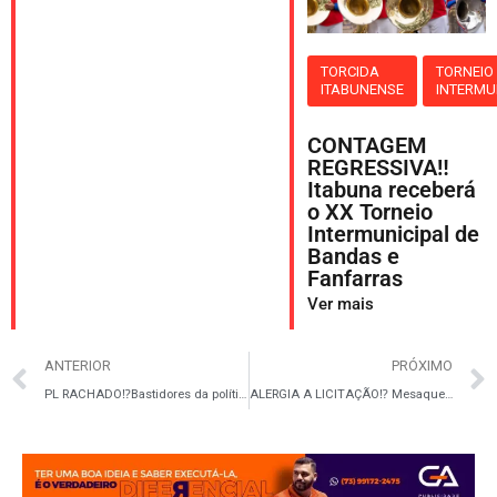
TORCIDA
TORNEIO
ITABUNENSE
INTERMU
CONTAGEM
REGRESSIVA‼️
Itabuna receberá
o XX Torneio
Intermunicipal de
Bandas e
Fanfarras
Ver mais
ANTERIOR
PRÓXIMO
PL RACHADO⁉️Bastidores da política baiana pegam fogo com impasse entre ACM Neto e PL
ALERGIA A LICITAÇÃO⁉️ Mesaque Soares desafia Valderico Júnior e eleva tensão sobre licitação do transporte público em Ilhéus