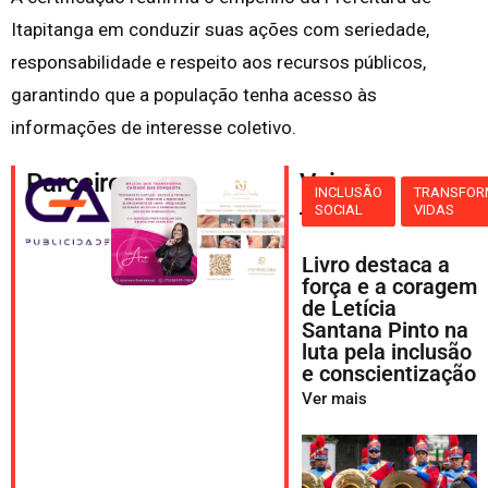
Itapitanga em conduzir suas ações com seriedade,
responsabilidade e respeito aos recursos públicos,
garantindo que a população tenha acesso às
informações de interesse coletivo.
Parceiros
Veja
INCLUSÃO
TRANSFO
SOCIAL
VIDAS
também
Livro destaca a
força e a coragem
de Letícia
Santana Pinto na
luta pela inclusão
e conscientização
Ver mais