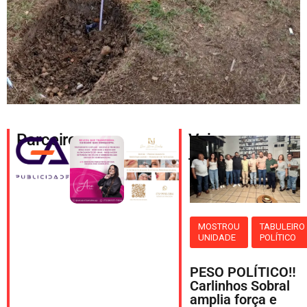
Parceiros
Veja
também
MOSTROU
TABULEIRO
UNIDADE
POLÍTICO
PESO POLÍTICO‼️
Carlinhos Sobral
amplia força e