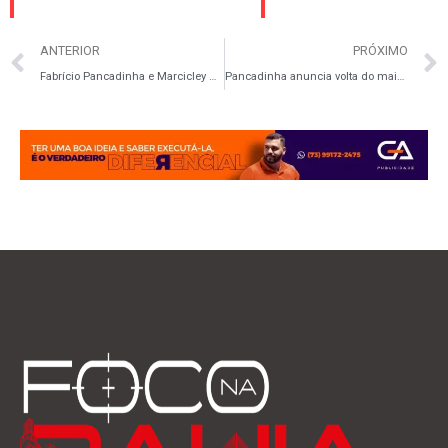
ANTERIOR
PRÓXIMO
Fabrício Pancadinha e Marcicley Almeida dialogam com moradores e projetam avanços para Cumuruxatiba
Pancadinha anuncia volta do maior projeto infantil do sul da Bahia “Planeta das Crianças”