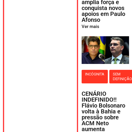
amplia força e
conquista novos
apoios em Paulo
Afonso
Ver mais
INCÓGNITA
SEM
DEFINIÇÃ
CENÁRIO
INDEFINIDO‼️
Flávio Bolsonaro
volta à Bahia e
pressão sobre
ACM Neto
aumenta