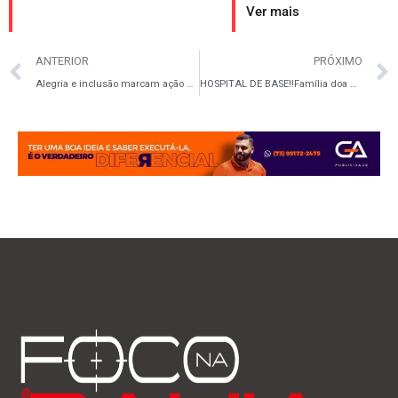
Ver mais
ANTERIOR
PRÓXIMO
Alegria e inclusão marcam ação de Manoel Porfírio no Dia das Crianças em Itabuna
HOSPITAL DE BASE‼️Família doa múltiplos órgãos e leva esperança a pacientes em Itabuna