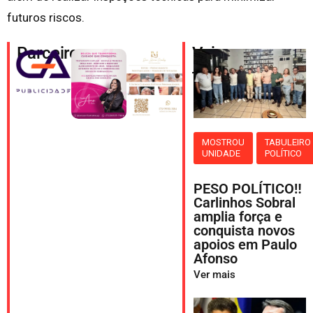
futuros riscos.
Parceiros
Veja
também
MOSTROU
TABULEIRO
UNIDADE
POLÍTICO
PESO POLÍTICO‼️
Carlinhos Sobral
amplia força e
conquista novos
apoios em Paulo
Afonso
Ver mais