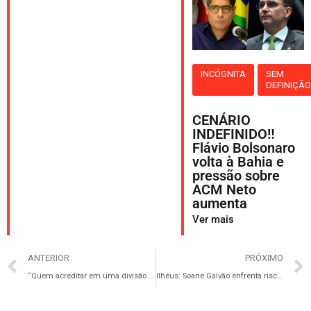
INCÓGNITA
SEM
DEFINIÇÃ
CENÁRIO
INDEFINIDO‼️
Flávio Bolsonaro
volta à Bahia e
pressão sobre
ACM Neto
aumenta
Ver mais
ANTERIOR
PRÓXIMO
“Quem acreditar em uma divisão no grupo vai se enganar”, afirma Jaques Wagner
Ilhéus: Soane Galvão enfrenta risco de perder apoio em 2026