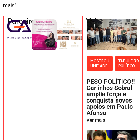
mais”.
Parceiros
Veja
também
MOSTROU
TABULEIRO
UNIDADE
POLÍTICO
PESO POLÍTICO‼️
Carlinhos Sobral
amplia força e
conquista novos
apoios em Paulo
Afonso
Ver mais