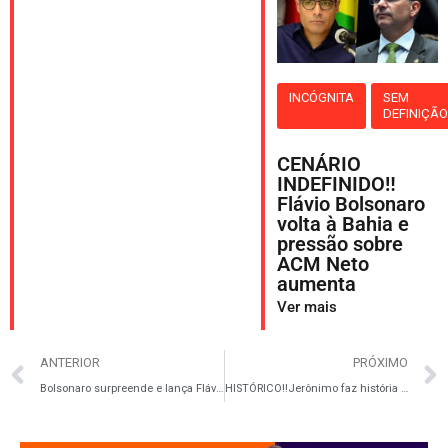
INCÓGNITA
SEM
DEFINIÇÃ
CENÁRIO
INDEFINIDO‼️
Flávio Bolsonaro
volta à Bahia e
pressão sobre
ACM Neto
aumenta
Ver mais
ANTERIOR
PRÓXIMO
Bolsonaro surpreende e lança Flávio como seu “herdeiro” na disputa presidencial de 2026
HISTÓRICO‼️Jerônimo faz história ao se tornar o primeiro governador baiano com título Honoris Causa da Uesc