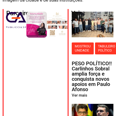
imagem da cidade e de suas instituições.
Parceiros
Veja
também
MOSTROU
TABULEIRO
UNIDADE
POLÍTICO
PESO POLÍTICO‼️
Carlinhos Sobral
amplia força e
conquista novos
apoios em Paulo
Afonso
Ver mais