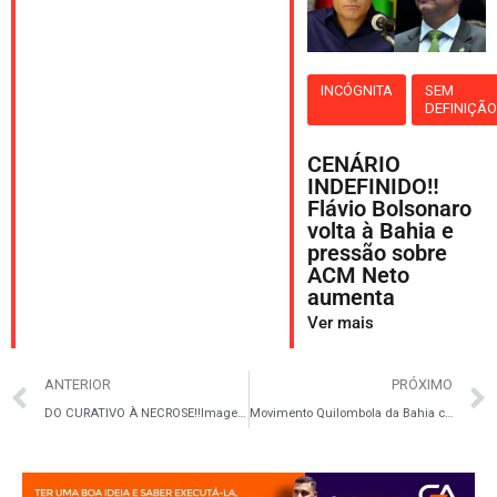
INCÓGNITA
SEM
DEFINIÇÃ
CENÁRIO
INDEFINIDO‼️
Flávio Bolsonaro
volta à Bahia e
pressão sobre
ACM Neto
aumenta
Ver mais
ANTERIOR
PRÓXIMO
DO CURATIVO À NECROSE‼️Imagens expõem drama e levantam suspeitas no Hospital de Base
Movimento Quilombola da Bahia convoca Vinicius Quilombola para disputa à Câmara Federal em 2026