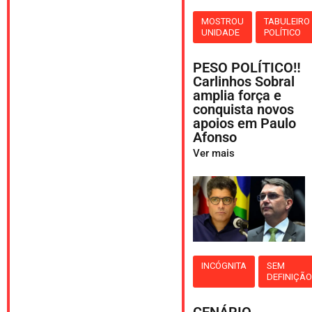
MOSTROU
TABULEIRO
UNIDADE
POLÍTICO
PESO POLÍTICO‼️
Carlinhos Sobral
amplia força e
conquista novos
apoios em Paulo
Afonso
Ver mais
INCÓGNITA
SEM
DEFINIÇÃ
CENÁRIO