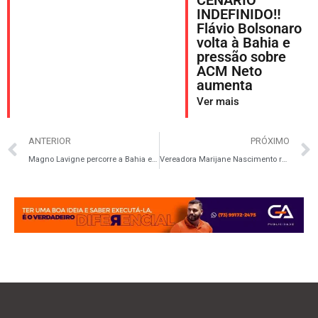
INDEFINIDO‼️
Flávio Bolsonaro
volta à Bahia e
pressão sobre
ACM Neto
aumenta
Ver mais
ANTERIOR
PRÓXIMO
Magno Lavigne percorre a Bahia e reforça a importância do diálogo com a população
Vereadora Marijane Nascimento recebe Medalha do Mérito Humanitário da ABFIP em Salvador