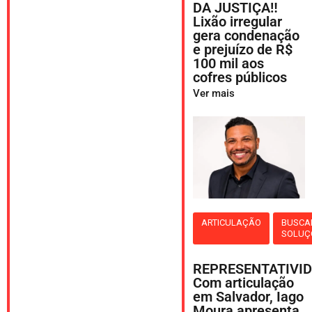
DA JUSTIÇA‼️
Lixão irregular
gera condenação
e prejuízo de R$
100 mil aos
cofres públicos
Ver mais
ARTICULAÇÃO
BUSCA
SOLUÇ
REPRESENTATIVID
Com articulação
em Salvador, Iago
Moura apresenta