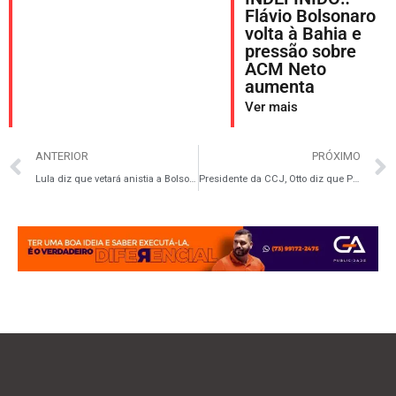
Flávio Bolsonaro
volta à Bahia e
pressão sobre
ACM Neto
aumenta
Ver mais
ANTERIOR
PRÓXIMO
Lula diz que vetará anistia a Bolsonaro se Congresso aprovar projeto
Presidente da CCJ, Otto diz que PEC da Blindagem não passará no Senado