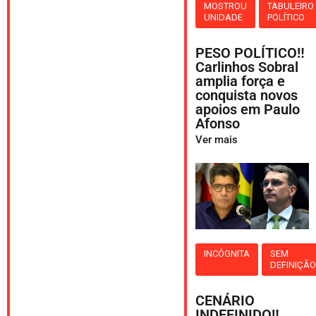
MOSTROU
TABULEIRO
UNIDADE
POLÍTICO
PESO POLÍTICO‼️
Carlinhos Sobral
amplia força e
conquista novos
apoios em Paulo
Afonso
Ver mais
INCÓGNITA
SEM
DEFINIÇÃ
CENÁRIO
INDEFINIDO‼️