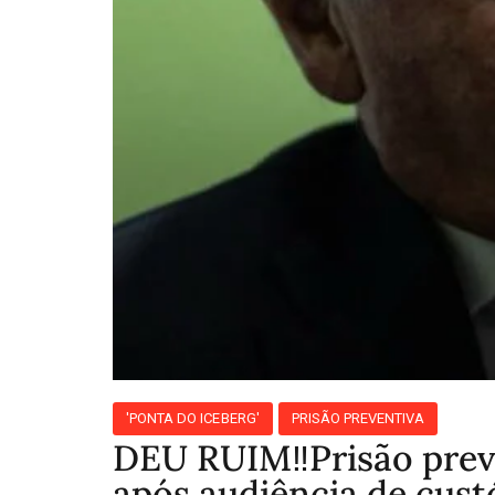
'PONTA DO ICEBERG'
PRISÃO PREVENTIVA
DEU RUIM‼️Prisão prev
após audiência de cust