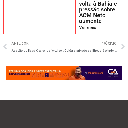
volta à Bahia e
pressão sobre
ACM Neto
aumenta
Ver mais
ANTERIOR
PRÓXIMO
Adesão de Babà Cearense fortalece grupo de Jayme Vieira Lima em Itabuna
Colégio privado de Ilhéus é citado em inquérito sobre morte de adolescente