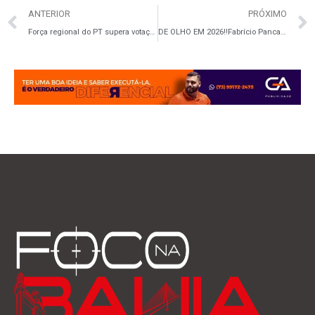
ANTERIOR
PRÓXIMO
Força regional do PT supera votação expressiva de Zé Cocá em Jequié
DE OLHO EM 2026‼️Fabrício Pancadinha se filia ao PDT e intensifica articulações rumo à reeleição na Bahia