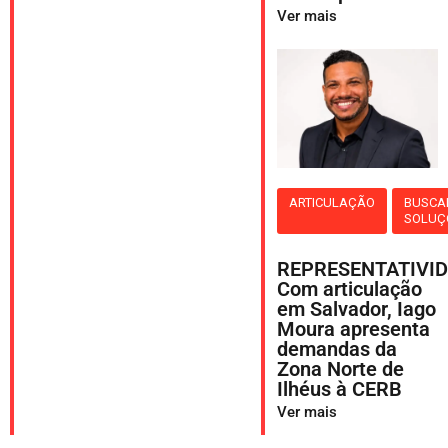
Ver mais
ARTICULAÇÃO
BUSCA
SOLUÇ
REPRESENTATIVID
Com articulação
em Salvador, Iago
Moura apresenta
demandas da
Zona Norte de
Ilhéus à CERB
Ver mais