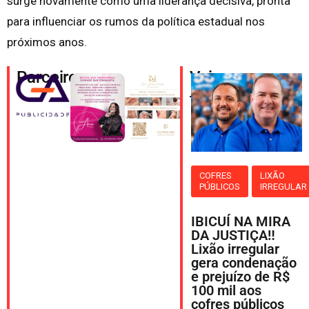
surge novamente como uma liderança decisiva, pronta
para influenciar os rumos da política estadual nos
próximos anos.
Parceiros
Veja
também
COFRES
LIXÃO
PÚBLICOS
IRREGULAR
IBICUÍ NA MIRA
DA JUSTIÇA‼️
Lixão irregular
gera condenação
e prejuízo de R$
100 mil aos
cofres públicos