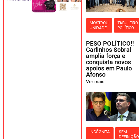
MOSTROU
TABULEIRO
UNIDADE
POLÍTICO
PESO POLÍTICO‼️
Carlinhos Sobral
amplia força e
conquista novos
apoios em Paulo
Afonso
Ver mais
INCÓGNITA
SEM
DEFINIÇÃ