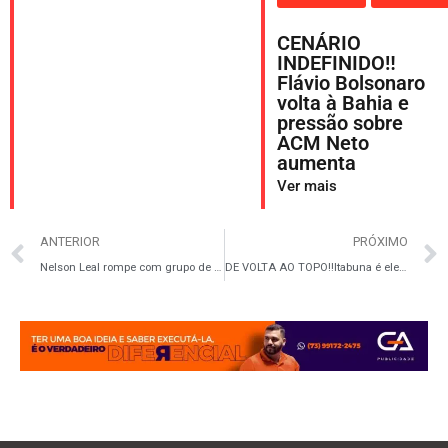
CENÁRIO
INDEFINIDO‼️
Flávio Bolsonaro
volta à Bahia e
pressão sobre
ACM Neto
aumenta
Ver mais
ANTERIOR
PRÓXIMO
Nelson Leal rompe com grupo de Jerônimo Rodrigues e anuncia apoio a ACM Neto
DE VOLTA AO TOPO‼️Itabuna é eleita a 3ª cidade mais segura da Bahia com mais de 100 mil habitantes