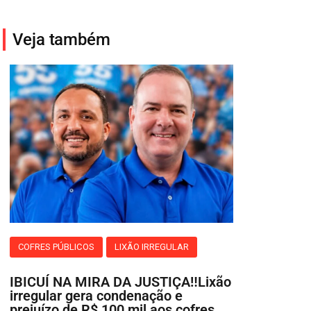
Veja também
COFRES PÚBLICOS
LIXÃO IRREGULAR
IBICUÍ NA MIRA DA JUSTIÇA‼️Lixão
irregular gera condenação e
prejuízo de R$ 100 mil aos cofres