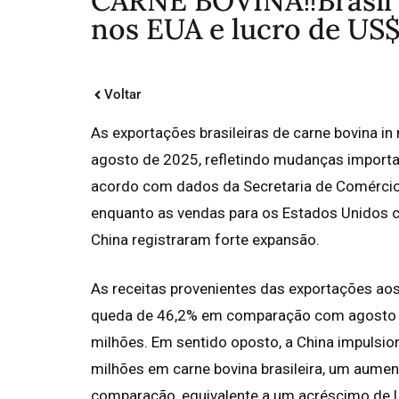
CARNE BOVINA‼️Brasil 
nos EUA e lucro de US$
Voltar
As exportações brasileiras de carne bovina i
agosto de 2025, refletindo mudanças import
acordo com dados da Secretaria de Comércio 
enquanto as vendas para os Estados Unidos c
China registraram forte expansão.
As receitas provenientes das exportações ao
queda de 46,2% em comparação com agosto d
milhões. Em sentido oposto, a China impulsio
milhões em carne bovina brasileira, um aume
comparação, equivalente a um acréscimo de 