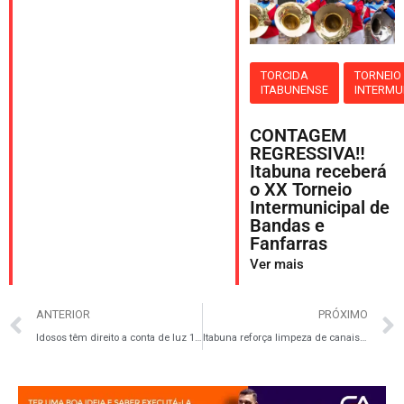
TORCIDA
TORNEIO
ITABUNENSE
INTERMU
CONTAGEM
REGRESSIVA‼️
Itabuna receberá
o XX Torneio
Intermunicipal de
Bandas e
Fanfarras
Ver mais
ANTERIOR
PRÓXIMO
Idosos têm direito a conta de luz 100% gratuita e isenções ampliadas de impostos
Itabuna reforça limpeza de canais e bueiros com ações em vários bairros da cidade