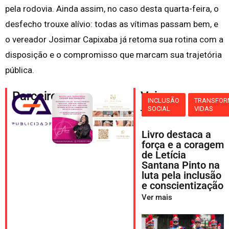
pela rodovia. Ainda assim, no caso desta quarta-feira, o
desfecho trouxe alívio: todas as vítimas passam bem, e
o vereador Josimar Capixaba já retoma sua rotina com a
disposição e o compromisso que marcam sua trajetória
pública.
Parceiros
Veja
INCLUSÃO
TRANSFO
SOCIAL
VIDAS
também
Livro destaca a
força e a coragem
de Letícia
Santana Pinto na
luta pela inclusão
e conscientização
Ver mais