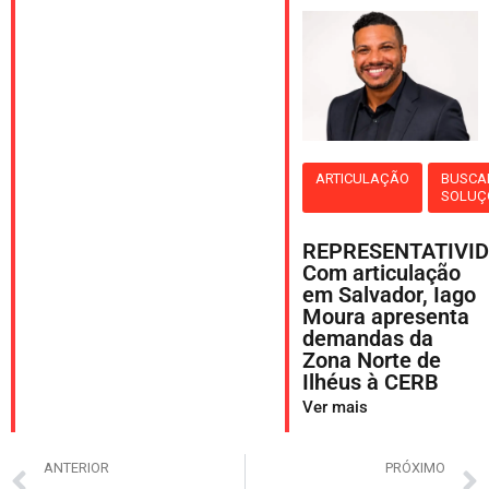
ARTICULAÇÃO
BUSCA
SOLUÇ
REPRESENTATIVID
Com articulação
em Salvador, Iago
Moura apresenta
demandas da
Zona Norte de
Ilhéus à CERB
Ver mais
ANTERIOR
PRÓXIMO