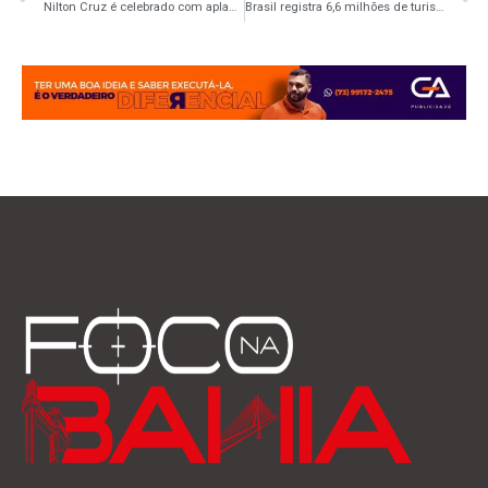
Nilton Cruz é celebrado com aplausos e homenagens em mais um aniversário
Brasil registra 6,6 milhões de turistas internacionais