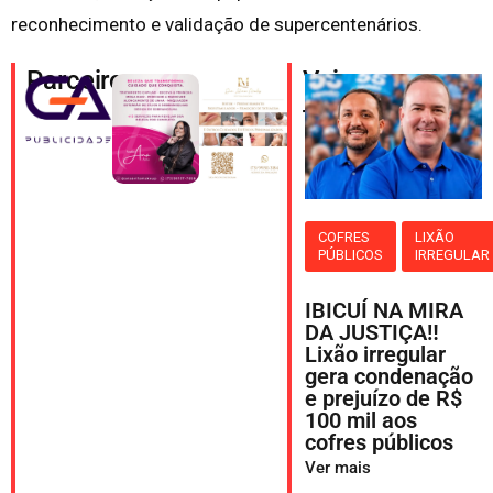
reconhecimento e validação de supercentenários.
Parceiros
Veja
também
COFRES
LIXÃO
PÚBLICOS
IRREGULAR
IBICUÍ NA MIRA
DA JUSTIÇA‼️
Lixão irregular
gera condenação
e prejuízo de R$
100 mil aos
cofres públicos
Ver mais