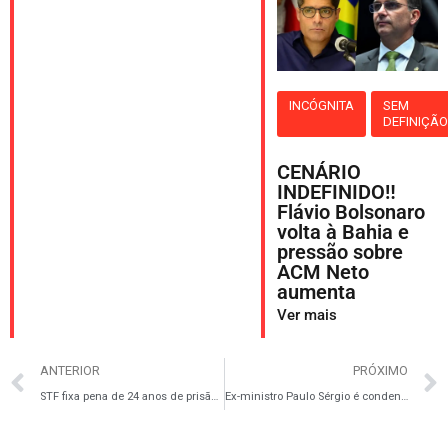
INCÓGNITA
SEM
DEFINIÇÃ
CENÁRIO
INDEFINIDO‼️
Flávio Bolsonaro
volta à Bahia e
pressão sobre
ACM Neto
aumenta
Ver mais
ANTERIOR
PRÓXIMO
STF fixa pena de 24 anos de prisão para Anderson Torres pela trama golpista
Ex-ministro Paulo Sérgio é condenado a 19 anos de prisão por plano de golpe