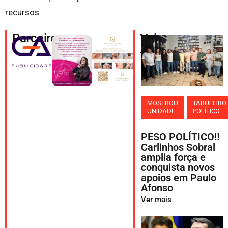
recursos.
Parceiros
Veja
também
MOSTROU
TABULEIRO
UNIDADE
POLÍTICO
PESO POLÍTICO‼️
Carlinhos Sobral
amplia força e
conquista novos
apoios em Paulo
Afonso
Ver mais