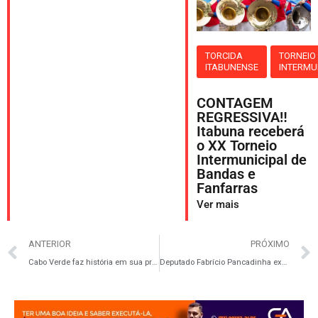
TORCIDA
TORNEIO
ITABUNENSE
INTERMU
CONTAGEM
REGRESSIVA‼️
Itabuna receberá
o XX Torneio
Intermunicipal de
Bandas e
Fanfarras
Ver mais
ANTERIOR
PRÓXIMO
Cabo Verde faz história em sua primeira Copa do Mundo e conquista o respeito do futebol mundial
Deputado Fabrício Pancadinha exalta heróis da Independência da Bahia em moção na ALBA