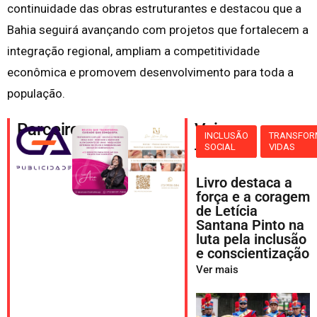
continuidade das obras estruturantes e destacou que a
Bahia seguirá avançando com projetos que fortalecem a
integração regional, ampliam a competitividade
econômica e promovem desenvolvimento para toda a
população.
Parceiros
Veja
INCLUSÃO
TRANSFO
SOCIAL
VIDAS
também
Livro destaca a
força e a coragem
de Letícia
Santana Pinto na
luta pela inclusão
e conscientização
Ver mais