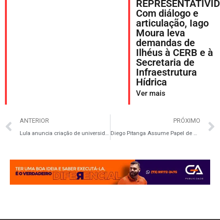
REPRESENTATIVID
Com diálogo e
articulação, Iago
Moura leva
demandas de
Ilhéus à CERB e à
Secretaria de
Infraestrutura
Hídrica
Ver mais
ANTERIOR
PRÓXIMO
Lula anuncia criação de universidade em homenagem à Dona Canô
Diego Pitanga Assume Papel de Destaque na SEAP e Alavanca MDB na Região Sul da Bahia