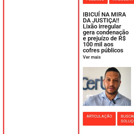
IBICUÍ NA MIRA
DA JUSTIÇA‼️
Lixão irregular
gera condenação
e prejuízo de R$
100 mil aos
cofres públicos
Ver mais
ARTICULAÇÃO
BUSCA
SOLUÇ