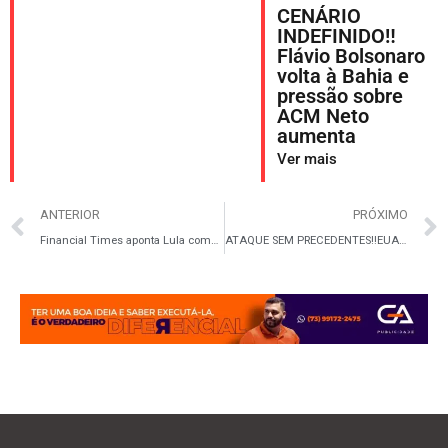
CENÁRIO
INDEFINIDO‼️
Flávio Bolsonaro
volta à Bahia e
pressão sobre
ACM Neto
aumenta
Ver mais
ANTERIOR
PRÓXIMO
Financial Times aponta Lula como favorito na disputa presidencial em 2026
ATAQUE SEM PRECEDENTES‼️EUA bombardeiam a Venezuela e capturam Maduro e a primeira-dama