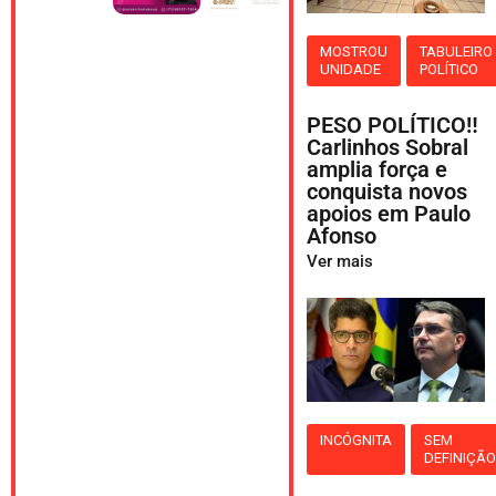
MOSTROU
TABULEIRO
UNIDADE
POLÍTICO
PESO POLÍTICO‼️
Carlinhos Sobral
amplia força e
conquista novos
apoios em Paulo
Afonso
Ver mais
INCÓGNITA
SEM
DEFINIÇÃ