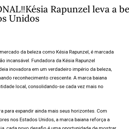
L‼️Késia Rapunzel leva a be
os Unidos
no mercado da beleza como Késia Rapunzel, é marcada
ão incansável. Fundadora da Késia Rapunzel
eia inovadora em um verdadeiro império da beleza,
nhando reconhecimento crescente. A marca baiana
ntidade local, consolidando-se cada vez mais no
ra para expandir ainda mais seus horizontes. Com
res nos Estados Unidos, a marca baiana reforça a
Késia, cada novo desafio é uma oportunidade de mostrar