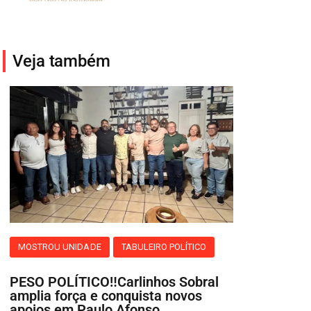
Veja também
MOSTROU UNIDADE
TABULEIRO POLÍTICO
PESO POLÍTICO‼️Carlinhos Sobral
amplia força e conquista novos
apoios em Paulo Afonso